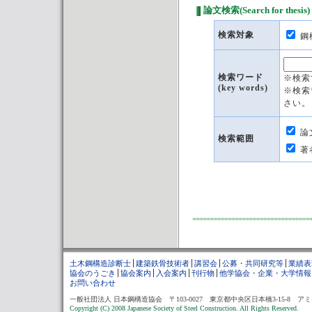
論文検索(Search for thesis)
検索対象
検索ワード
※検索
(key words)
※検索
さい。
論
検索範囲
著
土木鋼構造診断士
建築鉄骨技術者
講習会
公募・共同研究等
業績表
協会のうごき
協会案内
入会案内
刊行物
他学協会・企業・大学情報
お問い合わせ
一般社団法人 日本鋼構造協会 〒103-0027 東京都中央区日本橋3-15-8 アミノ酸会館ビル3階 T
Copyright (C) 2008 Japanese Society of Steel Construction. All Rights Reserved.