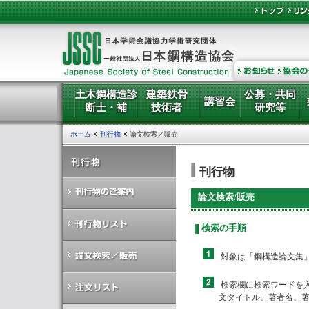
土木鋼構造診
建築鉄骨
公募・共同
講習会
断士・補
技術者
研究等
ホーム
刊行物
論文検索／販売
刊行物
論文検索/販売
検索の手順
対象は「鋼構造論文集」
検索欄に検索ワードを
文タイトル、著者名、著者